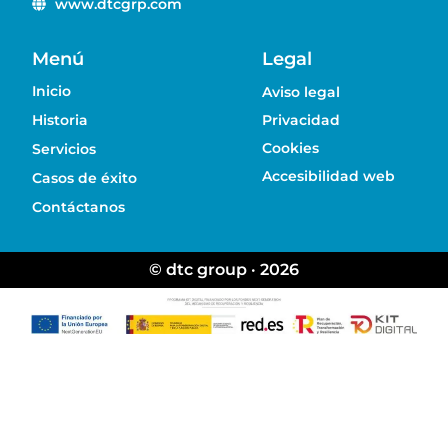
www.dtcgrp.com
Menú
Legal
Inicio
Aviso legal
Historia
Privacidad
Cookies
Servicios
Accesibilidad web
Casos de éxito
Contáctanos
© dtc group · 2026